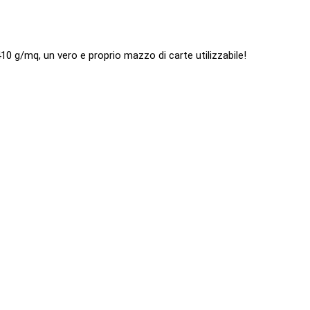
u
a
n
 g/mq, un vero e proprio mazzo di carte utilizzabile!
t
i
t
à