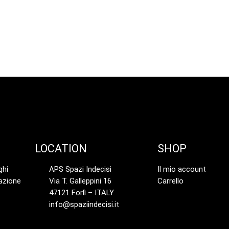
LOCATION
SHOP
ghi
APS Spazi Indecisi
Il mio account
azione
Via T. Galleppini 16
Carrello
47121 Forlì – ITALY
info@spaziindecisi.it