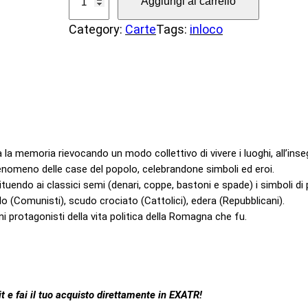
Aggiungi al carrello
e
Category:
Carte
Tags:
inloco
C
a
r
t
e
d
e
 memoria rievocando un modo collettivo di vivere i luoghi, all’inseg
l
l fenomeno delle case del popolo, celebrandone simboli ed eroi.
P
tuendo ai classici semi (denari, coppe, bastoni e spade) i simboli di
llo (Comunisti), scudo crociato (Cattolici), edera (Repubblicani).
o
i protagonisti della vita politica della Romagna che fu.
p
o
l
o
.it e fai il tuo acquisto direttamente in EXATR!
q