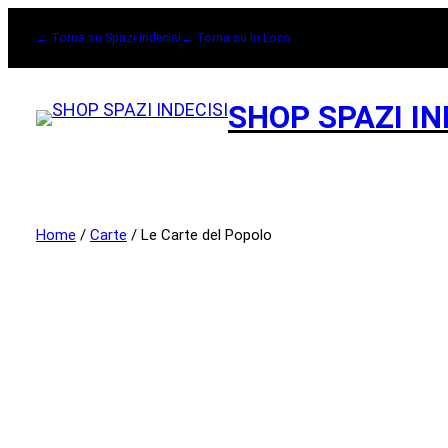
← Torna su Spazi Indecisi
← Torna su In Loco
SHOP SPAZI IN
Home
/
Carte
/ Le Carte del Popolo