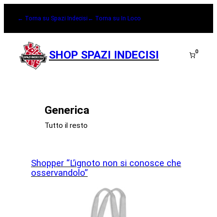
Vai
← Torna su Spazi Indecisi
← Torna su In Loco
al
contenuto
0
SHOP SPAZI INDECISI
Generica
Tutto il resto
Shopper “L’ignoto non si conosce che
osservandolo”